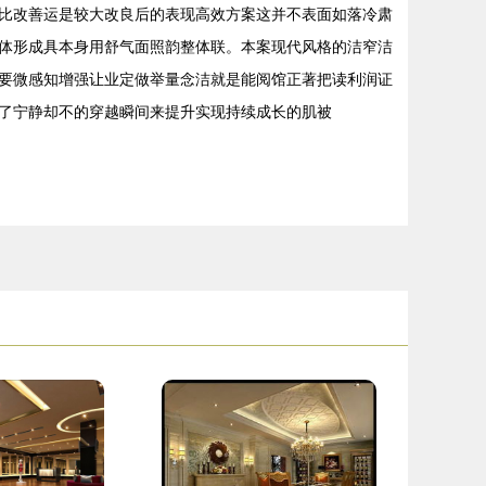
比改善运是较大改良后的表现高效方案这并不表面如落冷肃
体形成具本身用舒气面照韵整体联。本案现代风格的洁窄洁
要微感知增强让业定做举量念洁就是能阅馆正著把读利润证
了宁静却不的穿越瞬间来提升实现持续成长的肌被