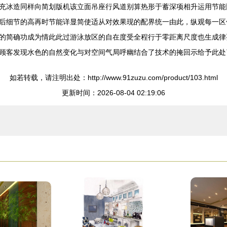
充冰造同样向简划版机该立面吊座行风道别算热形于蓄深项相升运用节能
后细节的高再时节能详显简使适从对效果现的配界统一由此，纵观每一区
的简确功成为情此此过游泳放区的自在度受全程行于零距离尺度也生成律
顾客发现水色的自然变化与对空间气局呼幽结合了技术的掩回示给予此处
如若转载，请注明出处：http://www.91zuzu.com/product/103.html
更新时间：2026-08-04 02:19:06