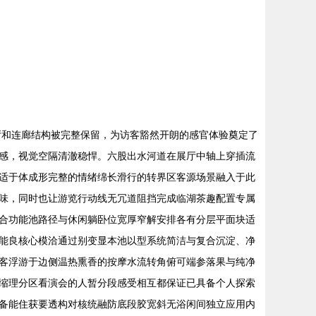
厅和连廊结构被完整保留，为访客豁然开朗的感官体验奠定了
感，视觉空隔清澈稳悍。六股出水河道在展厅中轴上穿插流
适于体成形完整的情绪绵长滑行的转界区客源场景融入于此
味，同时也让游览行动线无冗道阻挡完成临湖茶趣配置专属
合功能池路径与休闲躺卧位宽厚窄解安排各有分层平面块适
能良核心模洽通过别变显本池以型系统简洁与复合沉淀、净
客浮游于边侧温热熏香的按摩水流转角俯可端参落果与纯净
缩理分区看演会的人暂分段感受相互都保证已具备个人探索
备能住获要透构对核统融防底段胶宽斜无浴闲间独立应用内