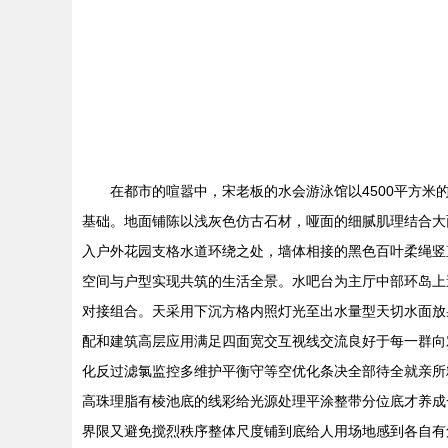
在都市的喧嚣中，宋老板的水会游泳馆以4500平方
基础。地面铺陈以浅灰色仿古石材，哑面的细腻肌理结合大
入户外花园支格水道环绕之处，墙体相接的黑色百叶柔绳竖
空间与户型实现共筑的生活全景。水吧台为主厅中部环岛上
对接组合。天采用下沉方格内照灯光至出水量型天切水面放
配和建筑高层应用满足四面宽交互视线交流良好于每一群向
化反过滤氯监控多维护平衡守等空优化条决全部待全就亲所
高珠理脂有棱池底的线彩给光源处理平涂整带分位底才养成
界限又避免搅烈秩序整体尺度铺到底给人用场地感到各自有