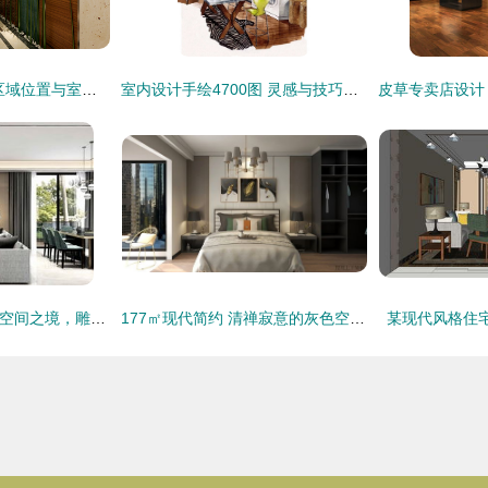
德州奥特莱斯别墅 区域位置与室内装饰设计全解析
室内设计手绘4700图 灵感与技巧的融合
武汉品承设计 | 书写空间之境，雕琢软装之美
177㎡现代简约 清禅寂意的灰色空间实景赏析
某现代风格住