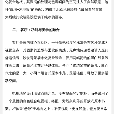
化复合地板，其温润的纹理与色调瞬间为空间注入了自然暖意。这
种“白墙+木地板”的搭配，构成了北欧风最经典也最耐看的背景，
为后续的软装陈设提供了纯净的画布。
二、 客厅：功能与美学的融合
客厅是家的核心互动区。一张低饱和度的浅灰色布艺沙发成为
视觉焦点，其圆润的造型与柔软的质感，无声地传递着邀请入座的
舒适信号。沙发背景墙未做复杂装饰，仅用两幅简约的黑白线条装
饰画点缀，留白艺术在此得以体现。舍弃了传统笨重的茶几，取而
代之的是一大一小两个组合式原木小几，灵活轻便，释放了更多活
动空间。
电视墙的设计堪称点睛之笔。没有整面的定制柜，而是采用了
一个悬挑的白色组合电视柜，搭配一旁线条利落的开放式原木书
架。柜体皆“悬浮”于地面之上，不仅视觉上更显轻盈，也方便日常