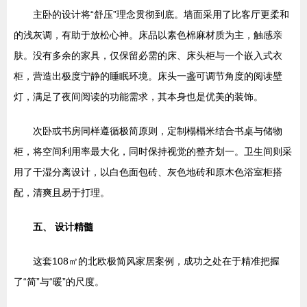
主卧的设计将“舒压”理念贯彻到底。墙面采用了比客厅更柔和
的浅灰调，有助于放松心神。床品以素色棉麻材质为主，触感亲
肤。没有多余的家具，仅保留必需的床、床头柜与一个嵌入式衣
柜，营造出极度宁静的睡眠环境。床头一盏可调节角度的阅读壁
灯，满足了夜间阅读的功能需求，其本身也是优美的装饰。
次卧或书房同样遵循极简原则，定制榻榻米结合书桌与储物
柜，将空间利用率最大化，同时保持视觉的整齐划一。卫生间则采
用了干湿分离设计，以白色面包砖、灰色地砖和原木色浴室柜搭
配，清爽且易于打理。
五、 设计精髓
这套108㎡的北欧极简风家居案例，成功之处在于精准把握
了“简”与“暖”的尺度。