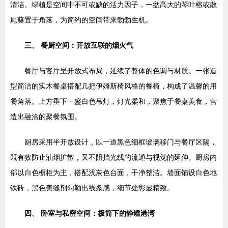
清洁。绿植是空间中不可或缺的活力因子，一盆高大的琴叶榕或散
尾葵置于角落，为简约的空间带来勃勃生机。
三、 餐厨空间：开放互联的烟火气
餐厅与客厅呈开放式布局，延续了整体的色调与材质。一张造
型简洁的实木餐桌搭配几把伊姆斯椅风格的餐椅，构成了温馨的用
餐角落。上方垂下一盏白色吊灯，灯光柔和，聚焦于餐桌美食，营
造出融洽的聚餐氛围。
厨房采用半开放设计，以一道黑色细框玻璃移门与餐厅区隔，
既有效防止油烟扩散，又不阻挡光线的流通与视觉的延伸。厨房内
部以白色橱柜为主，搭配浅灰色台面，干净整洁。墙面铺设白色地
铁砖，黑色美缝剂勾勒出线条感，细节处彰显精致。
四、 卧室与私密空间：极简下的静谧港湾