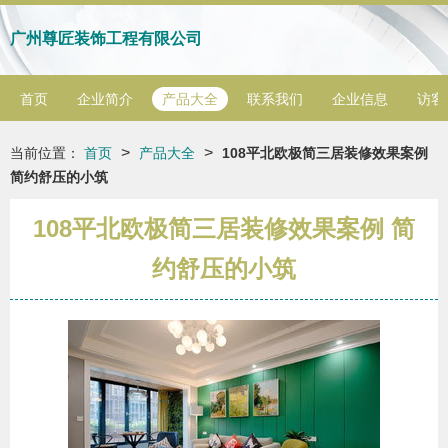
广州尊匠装饰工程有限公司
首页
企业简介
产品大全
联系我们
企业信息
访客
>
>
当前位置：
首页
产品大全
108平北欧极简三居装修效果案例
简约舒压的小筑
108平北欧极简三居装修效果案例 简
约舒压的小筑