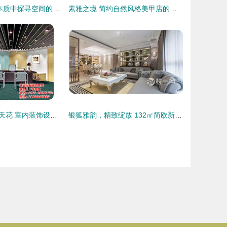
濶·沐光 在家的本质中探寻空间的诗意栖居
素雅之境 简约自然风格美甲店的室内装饰设计
惠州铝方通吊顶天花 室内装饰设计的点睛之笔
银狐雅韵，精致绽放 132㎡简欧新古典，演绎二孩之家的艺术与温度