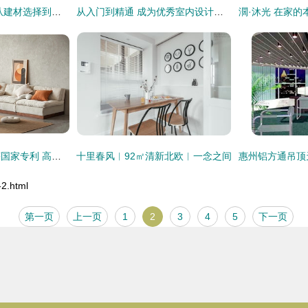
现代室内装饰设计 从建材选择到家居搭配的全方位指南
从入门到精通 成为优秀室内设计师的全面提升秘籍
嘉宝莉艺术涂料再获国家专利 高塑性丝滑批刮技术引领室内装饰新高度
十里春风︱92㎡清新北欧︱一念之间
2.html
第一页
上一页
1
2
3
4
5
下一页