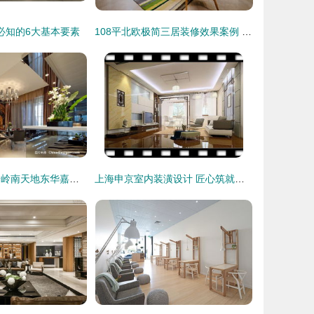
必知的6大基本要素
108平北欧极简三居装修效果案例 简约舒压的小筑
设计师家园 瑞安岭南天地东华嘉苑，梁曦文与广州名艺佳装饰设计公司的灵感交汇处
上海申京室内装潢设计 匠心筑就生活美学